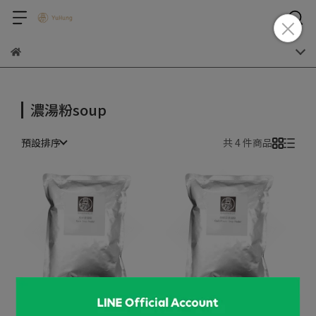
濃湯粉soup
預設排序
共 4 件商品
玉米濃湯粉
花椰菜濃湯粉