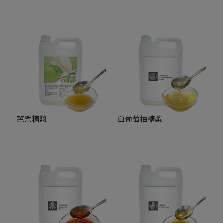
NT$88,888
NT$88,888
芭樂糖漿
白葡萄柚糖漿
NT$88,888
NT$88,888