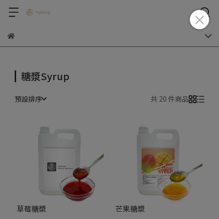
糖漿Syrup
預設排序
共 20 件商品
草莓糖漿
芒果糖漿