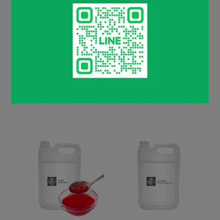
蜂蜜
檸檬糖漿
NT$88,888
NT$88,888