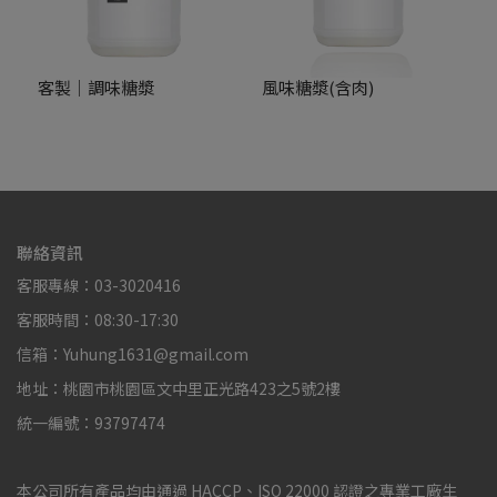
客製｜調味糖漿
風味糖漿(含肉)
NT$88,888
NT$88,888
聯絡資訊
客服專線：03-3020416
客服時間：08:30-17:30
信箱：Yuhung1631@gmail.com
地址：桃園市桃園區文中里正光路423之5號2樓
統一編號：93797474
本公司所有產品均由通過 HACCP、ISO 22000 認證之專業工廠生