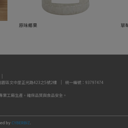
原味椰果
草
NT$8,888
NT$
園區文中里正光路423之5號2樓
統一編號：93797474
認證之專業工廠生產，確保品質與食品安全。
ned by
CYBERBIZ
.