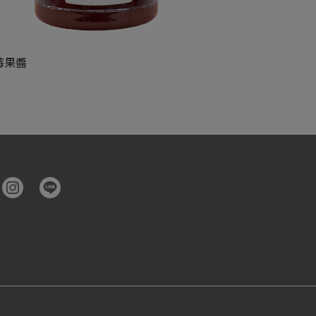
莓果醬
原味晶球
88,888
NT$88,888