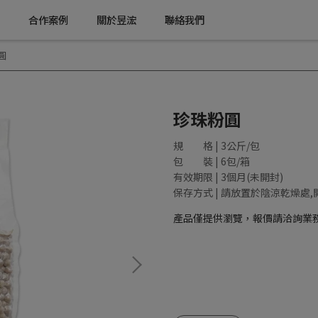
合作案例
關於昱浤
聯絡我們
圓
珍珠粉圓
規 格 | 3公斤/包
包 裝 | 6包/箱
有效期限 | 3個月(未開封)
保存方式 | 請放置於陰涼乾燥處
產品僅提供瀏覽，報價請洽詢業
NT$9,999