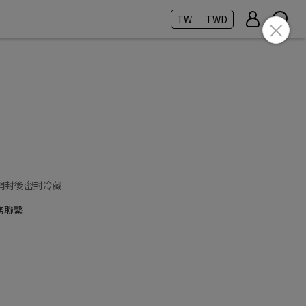
TW ｜ TWD
,開封後密封冷藏
務聯繫